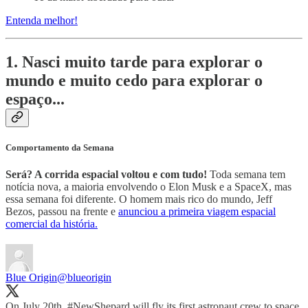
Entenda melhor!
1. Nasci muito tarde para explorar o
mundo e muito cedo para explorar o
espaço...
Comportamento da Semana
Será? A corrida espacial voltou e com tudo!
Toda semana tem
notícia nova, a maioria envolvendo o Elon Musk e a SpaceX, mas
essa semana foi diferente. O homem mais rico do mundo, Jeff
Bezos, passou na frente e
anunciou a primeira viagem espacial
comercial da história.
Blue Origin
@blueorigin
On July 20th,
#NewShepard
will fly its first astronaut crew to space.