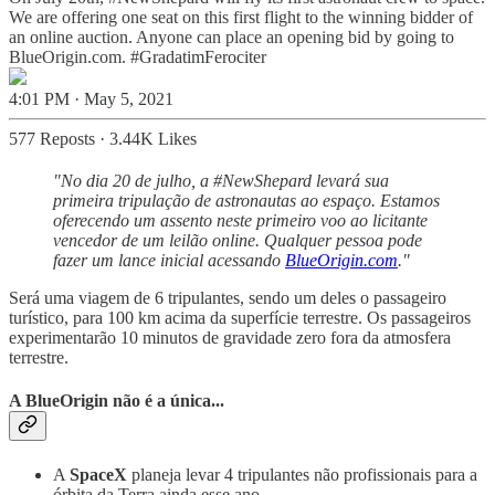
We are offering one seat on this first flight to the winning bidder of
an online auction. Anyone can place an opening bid by going to
BlueOrigin.com
.
#GradatimFerociter
4:01 PM · May 5, 2021
577 Reposts
·
3.44K Likes
"No dia 20 de julho, a #NewShepard levará sua
primeira tripulação de astronautas ao espaço. Estamos
oferecendo um assento neste primeiro voo ao licitante
vencedor de um leilão online. Qualquer pessoa pode
fazer um lance inicial acessando
BlueOrigin.com
."
Será uma viagem de 6 tripulantes, sendo um deles o passageiro
turístico, para 100 km acima da superfície terrestre. Os passageiros
experimentarão 10 minutos de gravidade zero fora da atmosfera
terrestre.
A BlueOrigin não é a única...
A
SpaceX
planeja levar 4 tripulantes não profissionais para a
órbita da Terra ainda esse ano.